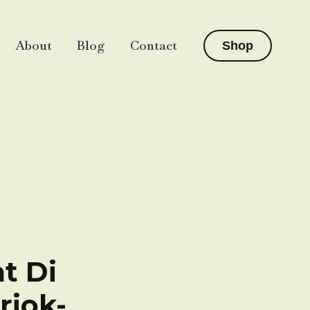
About
Blog
Contact
Shop
t Di
riok-