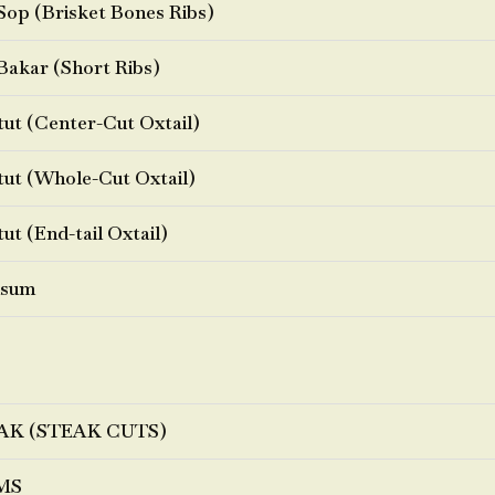
Sop (Brisket Bones Ribs)
Bakar (Short Ribs)
ut (Center-Cut Oxtail)
ut (Whole-Cut Oxtail)
ut (End-tail Oxtail)
sum
AK (STEAK CUTS)
MS