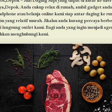
os,Depok – Jual Daging Sapi yang dapat di antar ke dae
ya,Depok. Anda cukup relax di rumah, ambil gadget an
ndphone atau belanja online kami siap antar daging ke r
im yang relatif murah. Jikalau anda kurang percaya berbel
i langsung outlet kami. Bagi anda yang ingin menjadi age
ahkan menghubungi kami.