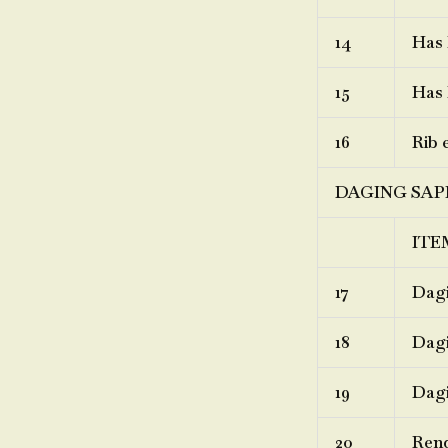
14
Has 
15
Has 
16
Rib 
DAGING SAP
ITE
17
Dagi
18
Dagi
19
Dagi
20
Ren