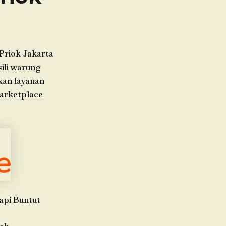
Priok-Jakarta
sili warung
kan layanan
marketplace
api Buntut