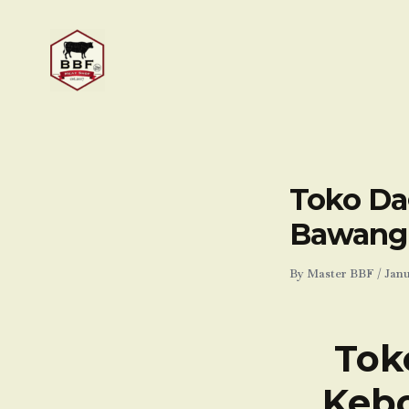
Skip
to
content
Toko Da
Bawang-
By
Master BBF
/
Janu
Tok
Kebo