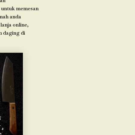
rah
da untuk memesan
umah anda
anja online,
n daging di