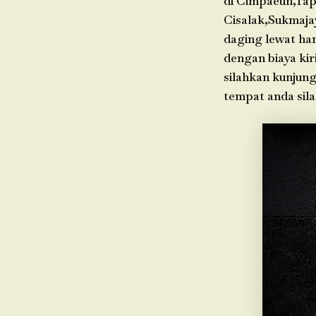
di Cimpaeun,Tap
Cisalak,Sukmaja
daging lewat ha
dengan biaya kir
silahkan kunjung
tempat anda sil