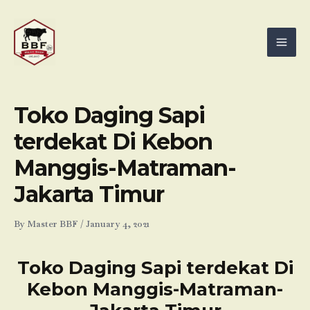
Skip
Mai
to
Men
content
Toko Daging Sapi
terdekat Di Kebon
Manggis-Matraman-
Jakarta Timur
By
Master BBF
/
January 4, 2021
Toko Daging Sapi terdekat Di
Kebon Manggis-Matraman-