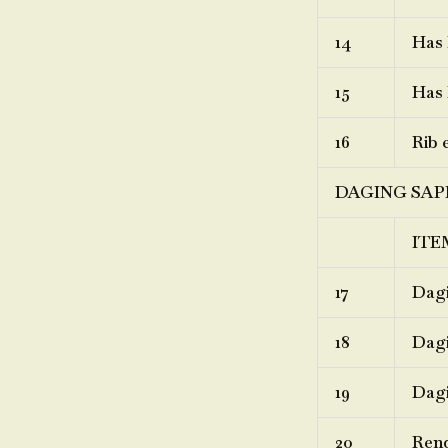
14
Has 
15
Has 
16
Rib 
DAGING SAP
ITE
17
Dagi
18
Dagi
19
Dagi
20
Ren