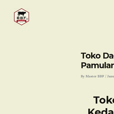
Skip
to
content
Toko Da
Pamulan
By
Master BBF
/
Janu
Tok
Keda