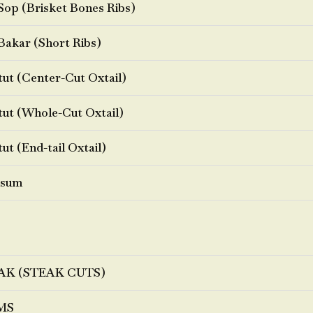
Sop (Brisket Bones Ribs)
Bakar (Short Ribs)
ut (Center-Cut Oxtail)
ut (Whole-Cut Oxtail)
ut (End-tail Oxtail)
sum
AK (STEAK CUTS)
MS