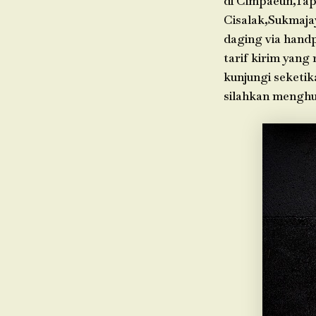
di Cimpaeun,Tap
Cisalak,Sukmaja
daging via hand
tarif kirim yang
kunjungi seketik
silahkan menghu