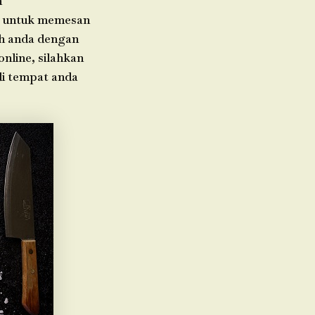
h
da untuk memesan
ah anda dengan
online, silahkan
di tempat anda