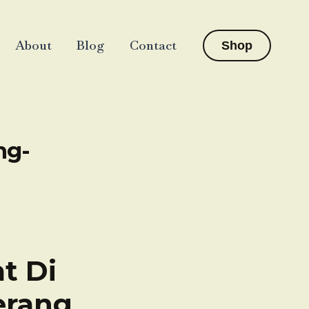
About
Blog
Contact
Shop
ng-
t Di
erang