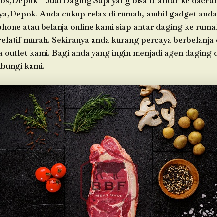
os,Depok – Jual Daging Sapi yang bisa di antar ke daera
ya,Depok. Anda cukup relax di rumah, ambil gadget an
phone atau belanja online kami siap antar daging ke rum
 relatif murah. Sekiranya anda kurang percaya berbelanja 
a outlet kami. Bagi anda yang ingin menjadi agen daging 
bungi kami.