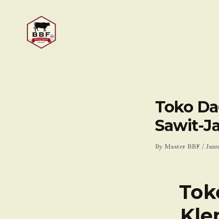
Skip
to
content
Toko Da
Sawit-J
By
Master BBF
/
Janu
Tok
Kle