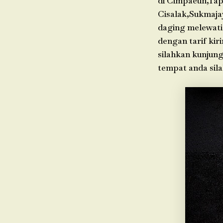
di Cimpaeun,Tap
Cisalak,Sukmaja
daging melewati
dengan tarif kir
silahkan kunjung
tempat anda sil