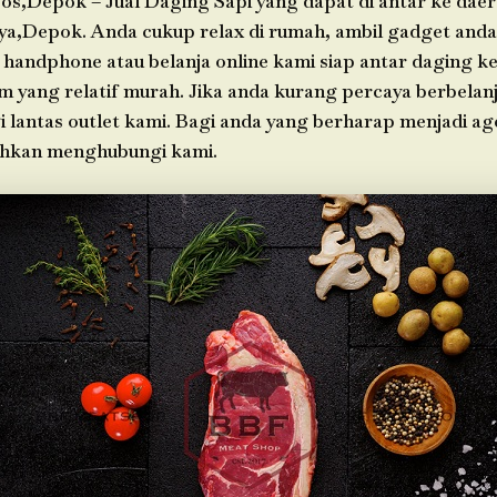
os,Depok – Jual Daging Sapi yang dapat di antar ke dae
ya,Depok. Anda cukup relax di rumah, ambil gadget an
 handphone atau belanja online kami siap antar daging k
im yang relatif murah. Jika anda kurang percaya berbelanj
i lantas outlet kami. Bagi anda yang berharap menjadi ag
ahkan menghubungi kami.