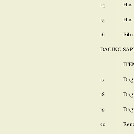
14
Has 
15
Has 
16
Rib 
DAGING SAP
ITE
17
Dagi
18
Dagi
19
Dagi
20
Ren