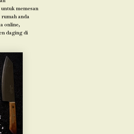
rah
da untuk memesan
e rumah anda
a online,
en daging di