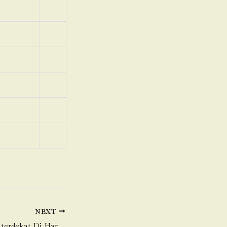
NEXT
Toko Daging Sapi terdekat Di Harapan Mulia (Harapan Mulya)-Kemayoran-Jakarta Pusat