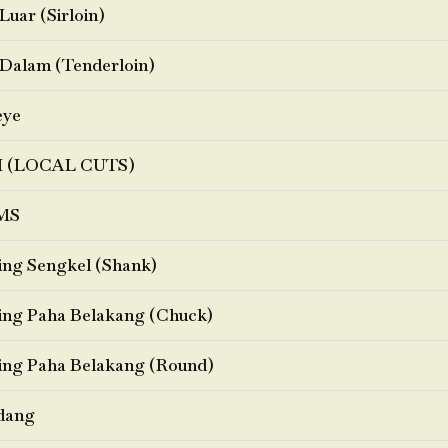
Luar (Sirloin)
Dalam (Tenderloin)
eye
I (LOCAL CUTS)
MS
ng Sengkel (Shank)
ng Paha Belakang (Chuck)
ng Paha Belakang (Round)
dang