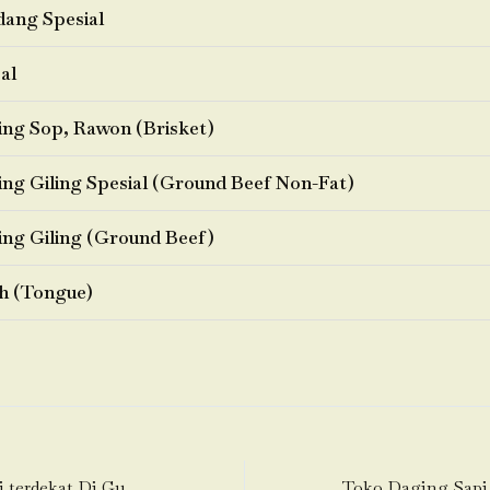
ang Spesial
al
ng Sop, Rawon (Brisket)
ng Giling Spesial (Ground Beef Non-Fat)
ng Giling (Ground Beef)
h (Tongue)
Toko Daging Sapi terdekat Di Gunung Sahari Selatan-Kemayoran-Jakarta Pusat