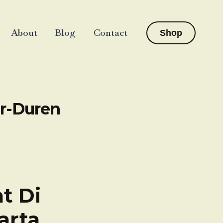
About
Blog
Contact
Shop
er-Duren
t Di
arta