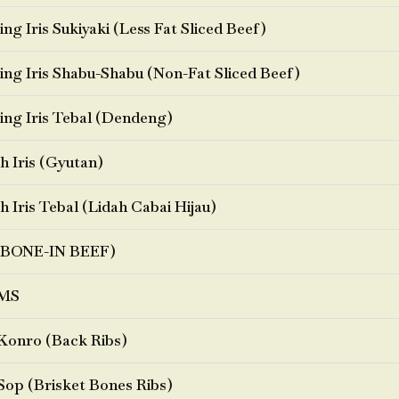
ng Iris Sukiyaki (Less Fat Sliced Beef)
ng Iris Shabu-Shabu (Non-Fat Sliced Beef)
ng Iris Tebal (Dendeng)
h Iris (Gyutan)
h Iris Tebal (Lidah Cabai Hijau)
BONE-IN BEEF)
MS
Konro (Back Ribs)
Sop (Brisket Bones Ribs)