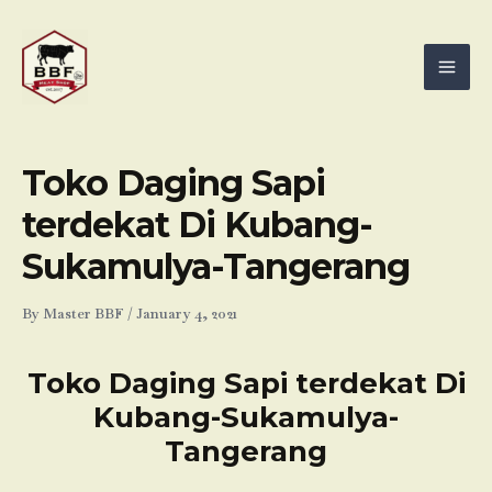
Skip
Mai
to
Men
content
Toko Daging Sapi
terdekat Di Kubang-
Sukamulya-Tangerang
By
Master BBF
/
January 4, 2021
Toko Daging Sapi terdekat Di
Kubang-Sukamulya-
Tangerang