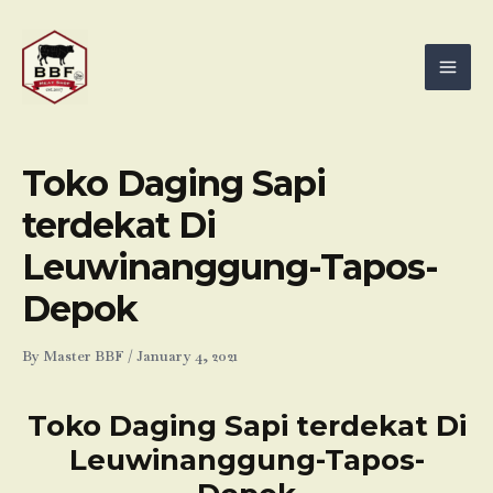
Skip
Mai
to
Men
content
Toko Daging Sapi
terdekat Di
Leuwinanggung-Tapos-
Depok
By
Master BBF
/
January 4, 2021
Toko Daging Sapi terdekat Di
Leuwinanggung-Tapos-