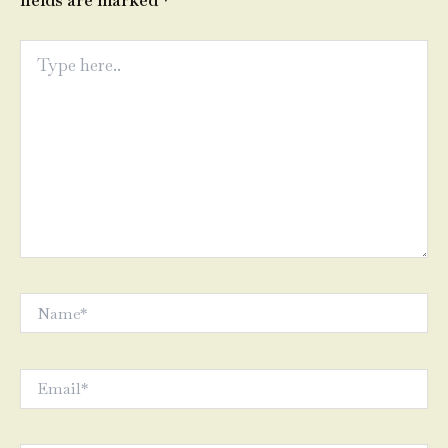
fields are marked
*
Type
here..
Name*
Email*