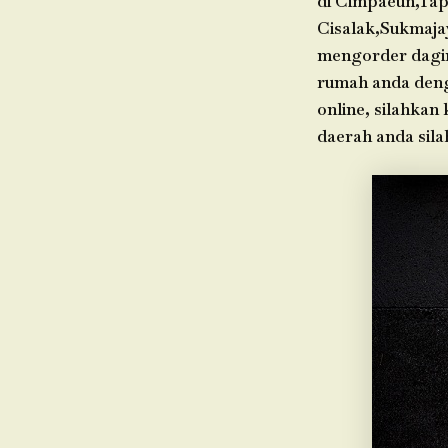
di Cimpaeun,Tap
Cisalak,Sukmaja
mengorder dagin
rumah anda deng
online, silahkan
daerah anda sil