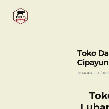
Skip
to
content
Toko Da
Cipayun
By
Master BBF
/
Janu
Tok
Luban