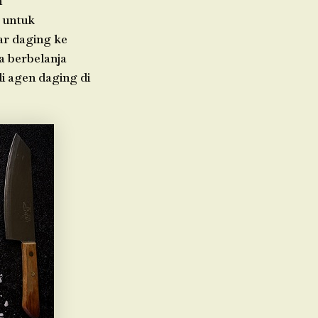
h
 untuk
ar daging ke
a berbelanja
di agen daging di