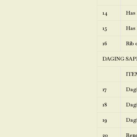
14
Has 
15
Has 
16
Rib 
DAGING SAP
ITE
17
Dagi
18
Dagi
19
Dagi
20
Ren