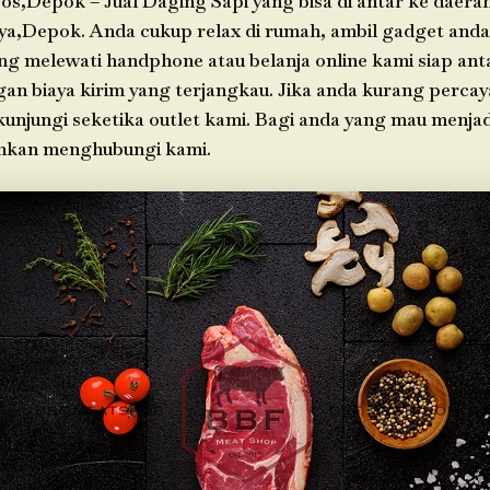
os,Depok – Jual Daging Sapi yang bisa di antar ke daera
ya,Depok. Anda cukup relax di rumah, ambil gadget anda
g melewati handphone atau belanja online kami siap ant
an biaya kirim yang terjangkau. Jika anda kurang percay
 kunjungi seketika outlet kami. Bagi anda yang mau menja
ahkan menghubungi kami.