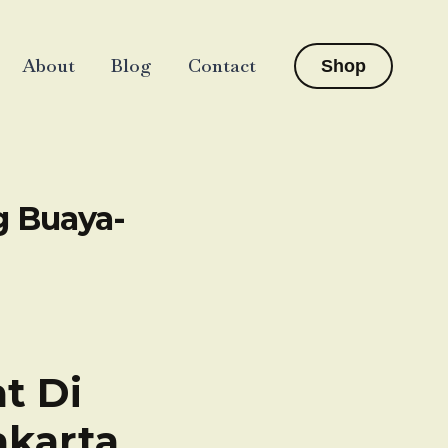
About
Blog
Contact
Shop
g Buaya-
t Di
akarta