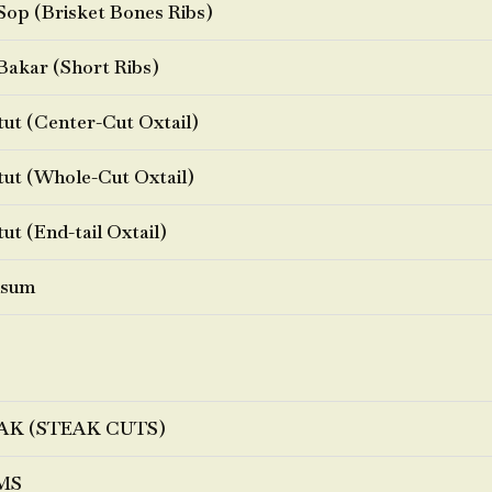
Sop (Brisket Bones Ribs)
Bakar (Short Ribs)
ut (Center-Cut Oxtail)
ut (Whole-Cut Oxtail)
ut (End-tail Oxtail)
sum
AK (STEAK CUTS)
MS