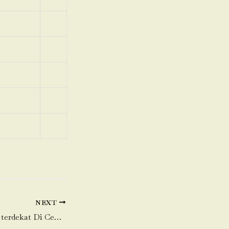
NEXT
Toko Daging Sapi terdekat Di Cempaka Putih Barat-Cempaka Putih-Jakarta Pusat