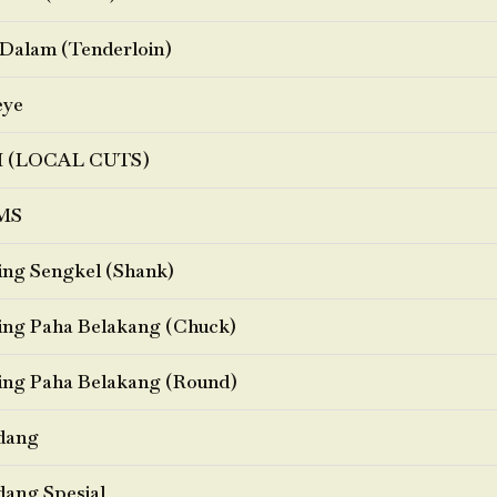
Dalam (Tenderloin)
eye
I (LOCAL CUTS)
MS
ng Sengkel (Shank)
ng Paha Belakang (Chuck)
ng Paha Belakang (Round)
dang
ang Spesial