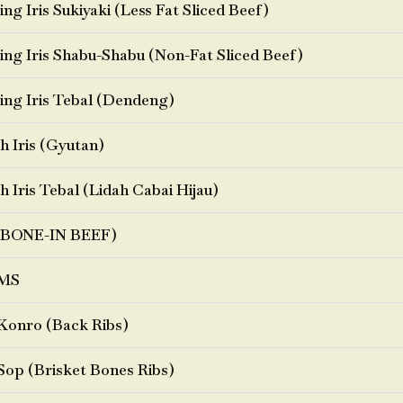
ng Iris Sukiyaki (Less Fat Sliced Beef)
ng Iris Shabu-Shabu (Non-Fat Sliced Beef)
ng Iris Tebal (Dendeng)
h Iris (Gyutan)
h Iris Tebal (Lidah Cabai Hijau)
BONE-IN BEEF)
MS
Konro (Back Ribs)
Sop (Brisket Bones Ribs)