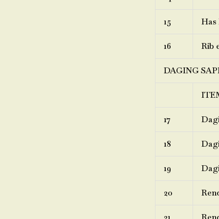
15
Has 
16
Rib 
DAGING SAP
ITE
17
Dagi
18
Dagi
19
Dagi
20
Ren
21
Rend