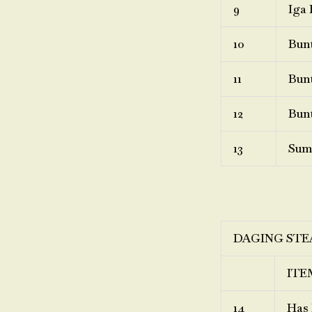
9
Iga 
10
Bunt
11
Bunt
12
Bunt
13
Sum
DAGING STE
ITE
14
Has 