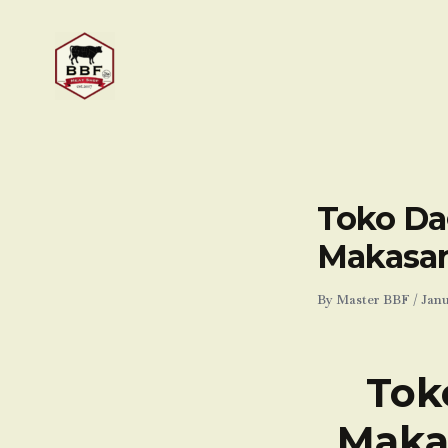
Skip
to
content
Toko Da
Makasar
By
Master BBF
/
Janu
Tok
Maka