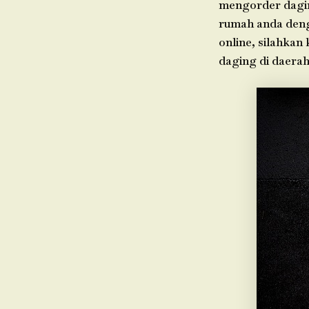
mengorder dagin
rumah anda denga
online, silahkan
daging di daera