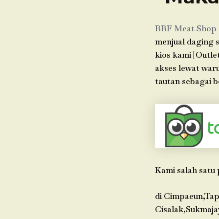
BBF Meat Shop
menjual daging s
kios kami [Outle
akses lewat war
tautan sebagai b
Kami salah satu 
di Cimpaeun,Tap
Cisalak,Sukmaja