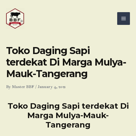
Skip
Mai
to
Men
content
Toko Daging Sapi
terdekat Di Marga Mulya-
Mauk-Tangerang
By
Master BBF
/
January 4, 2021
Toko Daging Sapi terdekat Di
Marga Mulya-Mauk-
Tangerang