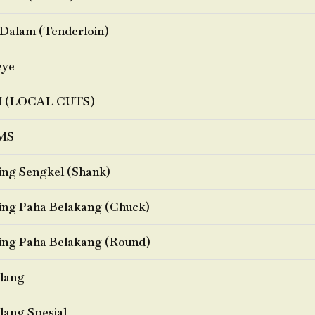
Dalam (Tenderloin)
eye
I (LOCAL CUTS)
MS
ng Sengkel (Shank)
ng Paha Belakang (Chuck)
ng Paha Belakang (Round)
dang
ang Spesial