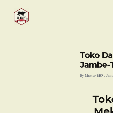
Skip
to
content
Toko Dag
Jambe-
By
Master BBF
/
Janu
Tok
Mek