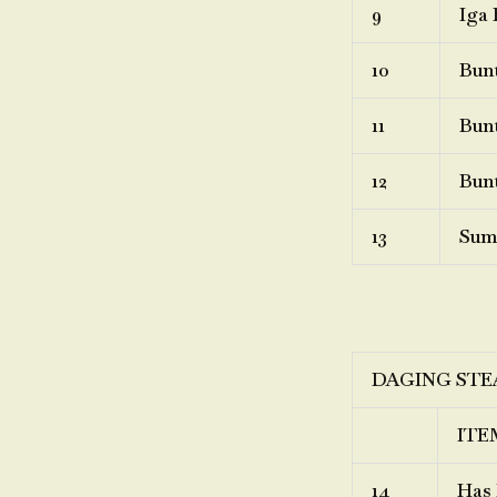
9
Iga 
10
Bunt
11
Bunt
12
Bunt
13
Sum
DAGING STE
ITE
14
Has 