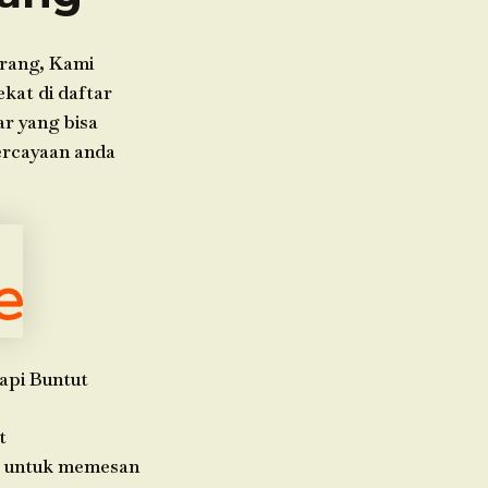
rang, Kami
ekat di daftar
ar yang bisa
ercayaan anda
api Buntut
t
da untuk memesan