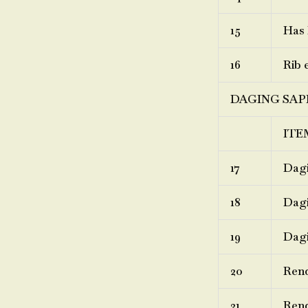
15
Has 
16
Rib 
DAGING SAP
ITE
17
Dagi
18
Dagi
19
Dagi
20
Ren
21
Rend