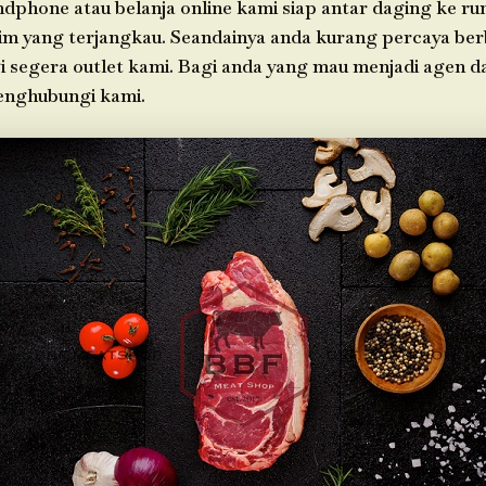
ndphone atau belanja online kami siap antar daging ke r
im yang terjangkau. Seandainya anda kurang percaya berb
i segera outlet kami. Bagi anda yang mau menjadi agen d
enghubungi kami.