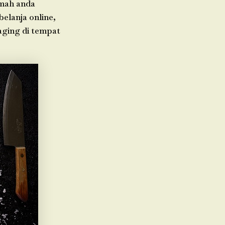
umah anda
elanja online,
aging di tempat