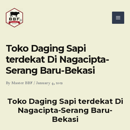
Skip
Mai
to
Men
content
Toko Daging Sapi
terdekat Di Nagacipta-
Serang Baru-Bekasi
By
Master BBF
/
January 4, 2021
Toko Daging Sapi terdekat Di
Nagacipta-Serang Baru-
Bekasi