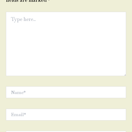
fields are marked
*
Type
here..
Name*
Email*