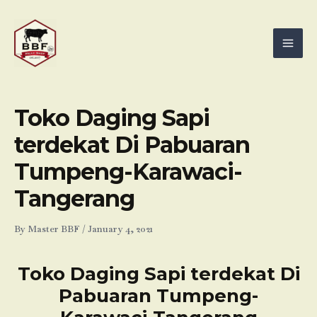
Skip
Mai
to
Men
content
Toko Daging Sapi
terdekat Di Pabuaran
Tumpeng-Karawaci-
Tangerang
By
Master BBF
/
January 4, 2021
Toko Daging Sapi terdekat Di
Pabuaran Tumpeng-