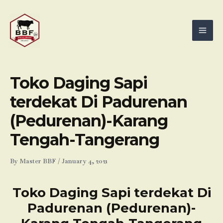
Skip
Mai
to
Men
content
Toko Daging Sapi
terdekat Di Padurenan
(Pedurenan)-Karang
Tengah-Tangerang
By
Master BBF
/
January 4, 2021
Toko Daging Sapi terdekat Di
Padurenan (Pedurenan)-