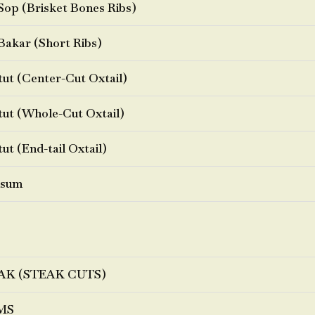
Sop (Brisket Bones Ribs)
Bakar (Short Ribs)
ut (Center-Cut Oxtail)
ut (Whole-Cut Oxtail)
ut (End-tail Oxtail)
sum
AK (STEAK CUTS)
MS