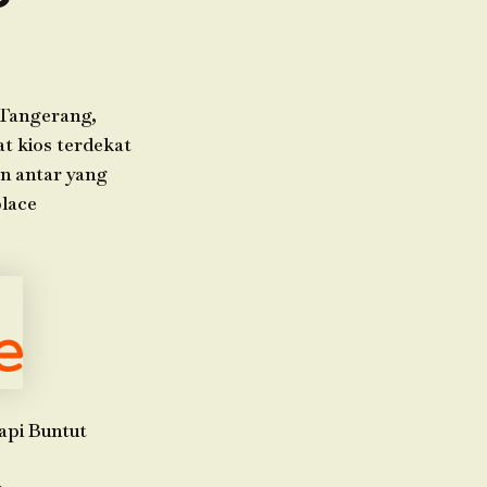
-Tangerang,
t kios terdekat
an antar yang
place
api Buntut