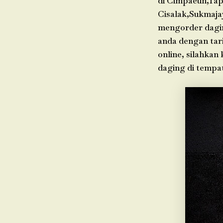
di Cimpaeun,Tap
Cisalak,Sukmaja
mengorder dagin
anda dengan tari
online, silahkan
daging di tempa