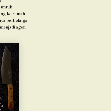
h
 untuk
ging ke rumah
aya berbelanja
 menjadi agen