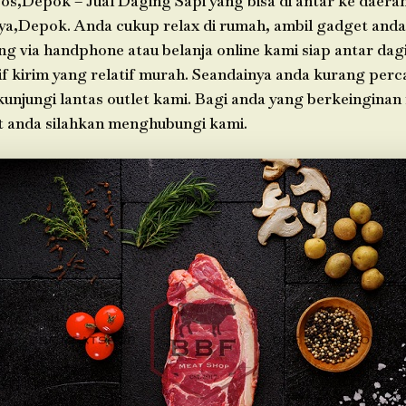
os,Depok – Jual Daging Sapi yang bisa di antar ke daera
ya,Depok. Anda cukup relax di rumah, ambil gadget anda
g via handphone atau belanja online kami siap antar da
f kirim yang relatif murah. Seandainya anda kurang perc
 kunjungi lantas outlet kami. Bagi anda yang berkeinginan
t anda silahkan menghubungi kami.