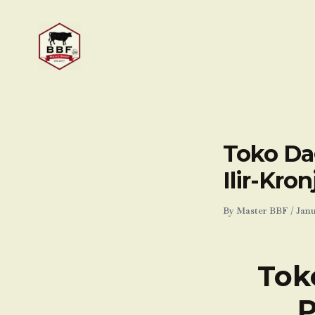
Skip
to
content
Toko Da
Ilir-Kro
By
Master BBF
/
Janu
Tok
P