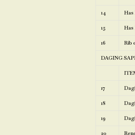
14
Has 
15
Has 
16
Rib 
DAGING SAP
ITE
17
Dagi
18
Dagi
19
Dagi
20
Ren