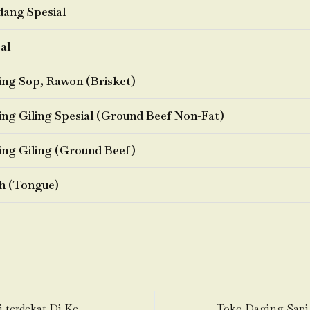
ang Spesial
al
ng Sop, Rawon (Brisket)
ng Giling Spesial (Ground Beef Non-Fat)
ng Giling (Ground Beef)
h (Tongue)
Toko Daging Sapi terdekat Di Kemanggisan-Pal Merah (Palmerah)-Jakarta Barat