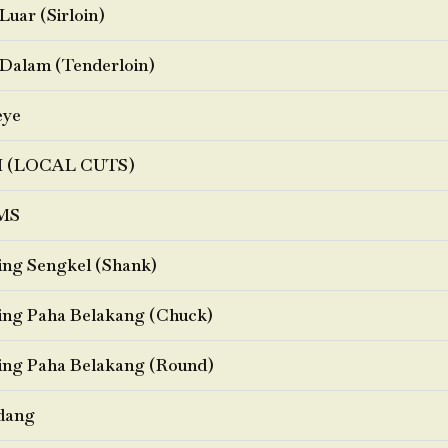
Luar (Sirloin)
Dalam (Tenderloin)
eye
I (LOCAL CUTS)
MS
ng Sengkel (Shank)
ng Paha Belakang (Chuck)
ng Paha Belakang (Round)
dang