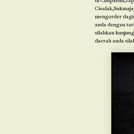
di Cimpaeun,Tap
Cisalak,Sukmaja
mengorder dagin
anda dengan tari
silahkan kunjung
daerah anda sil