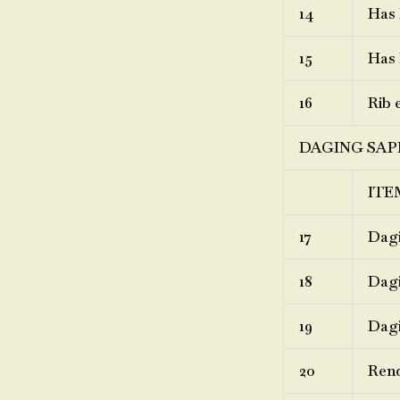
14
Has 
15
Has 
16
Rib 
DAGING SAP
ITE
17
Dagi
18
Dagi
19
Dagi
20
Ren