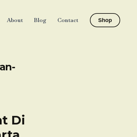
About
Blog
Contact
Shop
ran-
t Di
rta