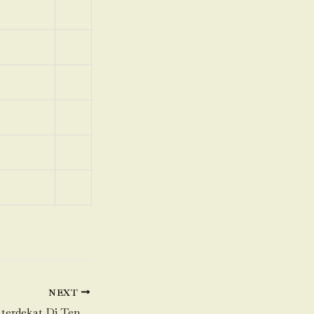
NEXT
Toko Daging Sapi terdekat Di Tengah (Kampung Tengah)-Kramatjati (Kramat Jati)-Jakarta Timur