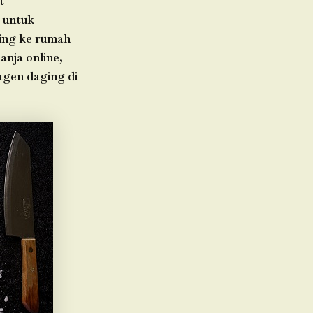
t
 untuk
ging ke rumah
anja online,
agen daging di