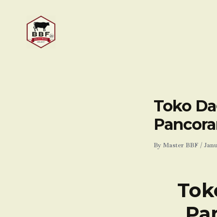
Skip
to
content
Toko Da
Pancora
By
Master BBF
/
Janu
Tok
Pa