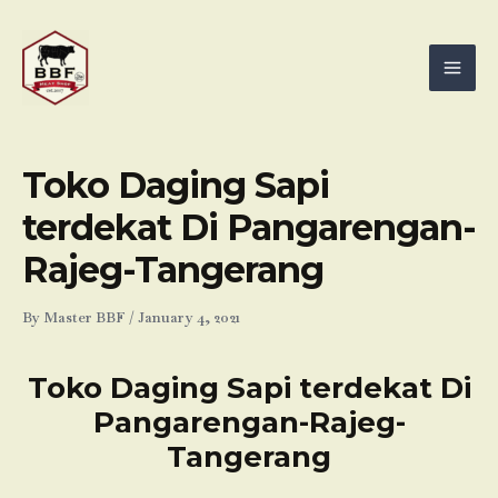
Skip
Mai
to
Men
content
Toko Daging Sapi
terdekat Di Pangarengan-
Rajeg-Tangerang
By
Master BBF
/
January 4, 2021
Toko Daging Sapi terdekat Di
Pangarengan-Rajeg-
Tangerang