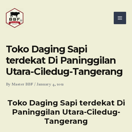
Skip
Mai
to
Men
content
Toko Daging Sapi
terdekat Di Paninggilan
Utara-Ciledug-Tangerang
By
Master BBF
/
January 4, 2021
Toko Daging Sapi terdekat Di
Paninggilan Utara-Ciledug-
Tangerang