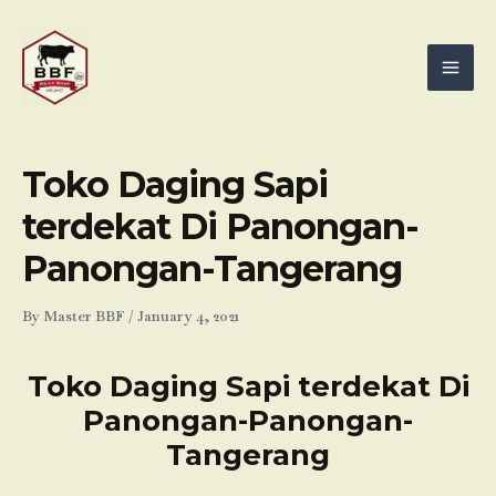
Skip
Mai
to
Men
content
Toko Daging Sapi
terdekat Di Panongan-
Panongan-Tangerang
By
Master BBF
/
January 4, 2021
Toko Daging Sapi terdekat Di
Panongan-Panongan-
Tangerang