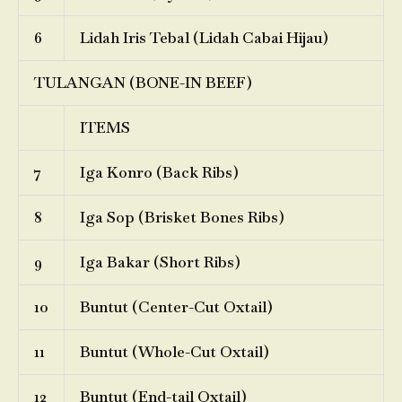
6
Lidah Iris Tebal (Lidah Cabai Hijau)
TULANGAN (BONE-IN BEEF)
ITEMS
7
Iga Konro (Back Ribs)
8
Iga Sop (Brisket Bones Ribs)
9
Iga Bakar (Short Ribs)
10
Buntut (Center-Cut Oxtail)
11
Buntut (Whole-Cut Oxtail)
12
Buntut (End-tail Oxtail)