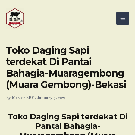
Skip
Mai
to
Men
content
Toko Daging Sapi
terdekat Di Pantai
Bahagia-Muaragembong
(Muara Gembong)-Bekasi
By
Master BBF
/
January 4, 2021
Toko Daging Sapi terdekat Di
Pantai Bahagia-