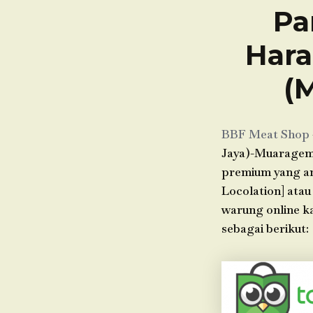
Pa
Har
(
BBF Meat Shop
Jaya)-Muaragem
premium yang and
Locolation] atau
warung online k
sebagai berikut: