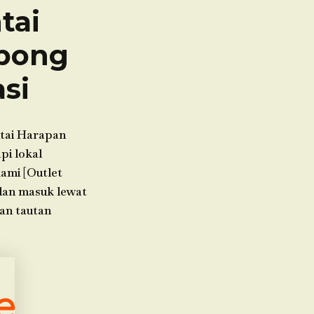
tai
bong
si
ntai Harapan
i lokal
kami [Outlet
alan masuk lewat
an tautan