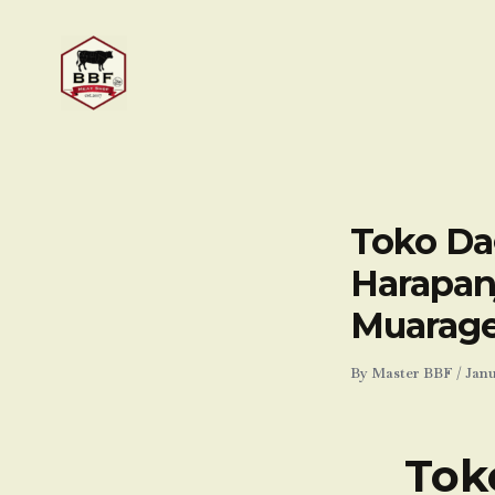
Skip
to
content
Toko Dag
Harapanj
Muarag
By
Master BBF
/
Janu
Tok