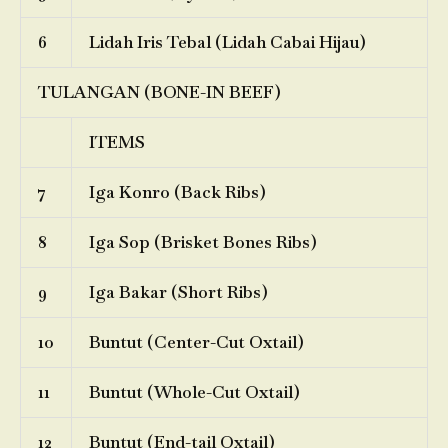
6
Lidah Iris Tebal (Lidah Cabai Hijau)
TULANGAN (BONE-IN BEEF)
ITEMS
7
Iga Konro (Back Ribs)
8
Iga Sop (Brisket Bones Ribs)
9
Iga Bakar (Short Ribs)
10
Buntut (Center-Cut Oxtail)
11
Buntut (Whole-Cut Oxtail)
12
Buntut (End-tail Oxtail)