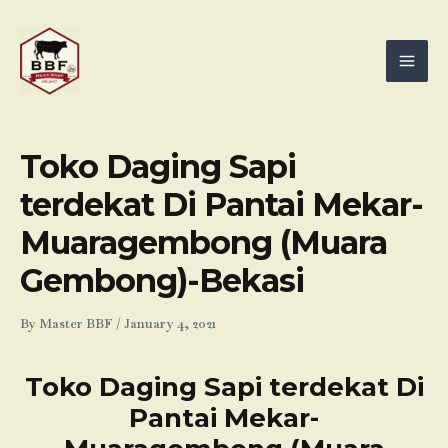
Skip
Mai
to
Men
content
Toko Daging Sapi
terdekat Di Pantai Mekar-
Muaragembong (Muara
Gembong)-Bekasi
By
Master BBF
/
January 4, 2021
Toko Daging Sapi terdekat Di
Pantai Mekar-