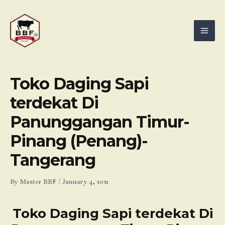
Skip
Mai
to
Men
content
Toko Daging Sapi
terdekat Di
Panunggangan Timur-
Pinang (Penang)-
Tangerang
By
Master BBF
/
January 4, 2021
Toko Daging Sapi terdekat Di