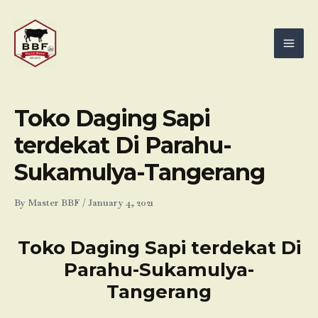
Skip
Mai
to
Men
content
Toko Daging Sapi
terdekat Di Parahu-
Sukamulya-Tangerang
By
Master BBF
/
January 4, 2021
Toko Daging Sapi terdekat Di
Parahu-Sukamulya-
Tangerang