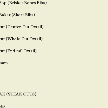
Sop (Brisket Bones Ribs)
Bakar (Short Ribs)
ut (Center-Cut Oxtail)
ut (Whole-Cut Oxtail)
ut (End-tail Oxtail)
sum
AK (STEAK CUTS)
MS