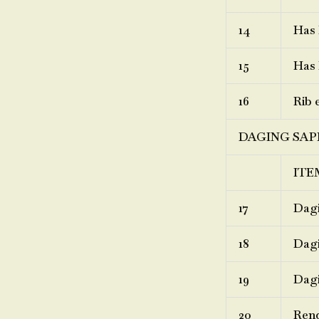
14
Has 
15
Has 
16
Rib 
DAGING SAP
ITE
17
Dagi
18
Dagi
19
Dagi
20
Ren