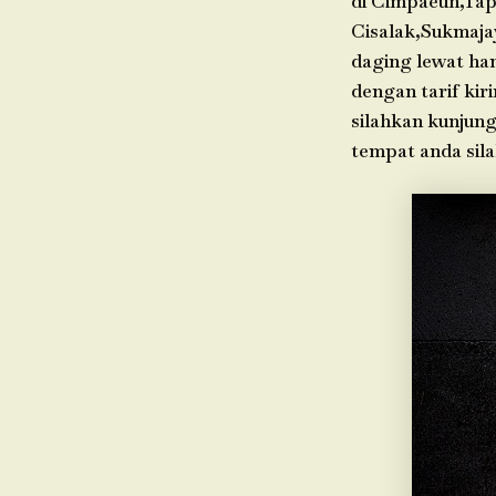
di Cimpaeun,Tap
Cisalak,Sukmaja
daging lewat ha
dengan tarif kir
silahkan kunjung
tempat anda sil