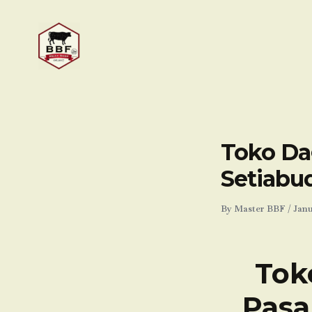
Skip
to
content
Toko Da
Setiabud
By
Master BBF
/
Janu
Tok
Pasa