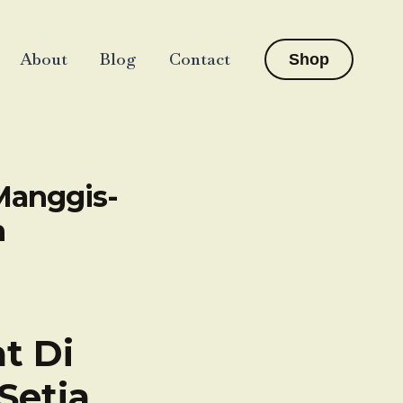
About
Blog
Contact
Shop
Manggis-
n
t Di
Setia