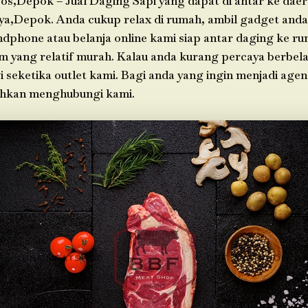
os,Depok – Jual Daging Sapi yang dapat di antar ke dae
ya,Depok. Anda cukup relax di rumah, ambil gadget an
ndphone atau belanja online kami siap antar daging ke r
im yang relatif murah. Kalau anda kurang percaya berbela
i seketika outlet kami. Bagi anda yang ingin menjadi agen
ahkan menghubungi kami.