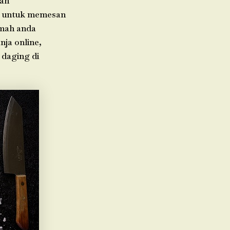
rah
da untuk memesan
umah anda
nja online,
 daging di