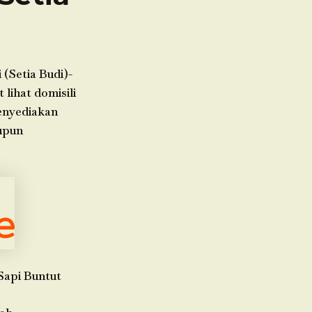
(Setia Budi)-
lihat domisili
menyediakan
upun
Sapi Buntut