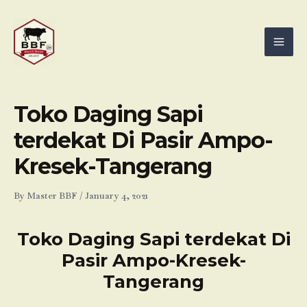
Skip
Mai
to
Men
content
Toko Daging Sapi
terdekat Di Pasir Ampo-
Kresek-Tangerang
By
Master BBF
/
January 4, 2021
Toko Daging Sapi terdekat Di
Pasir Ampo-Kresek-
Tangerang