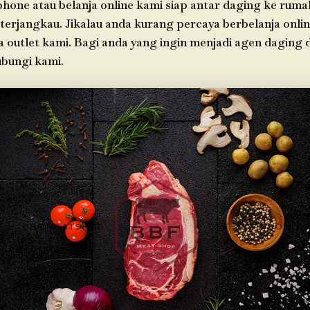
phone atau belanja online kami siap antar daging ke rum
 terjangkau. Jikalau anda kurang percaya berbelanja onlin
a outlet kami. Bagi anda yang ingin menjadi agen daging 
bungi kami.