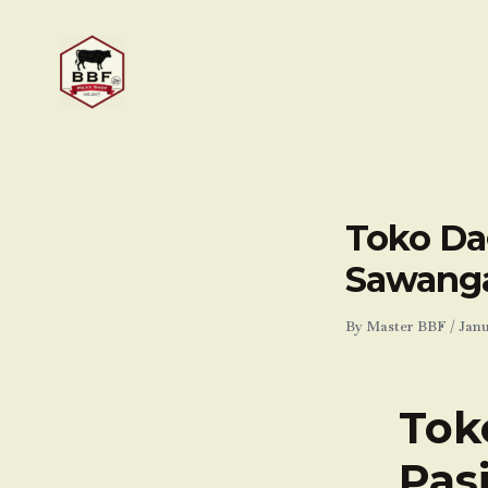
Skip
to
content
Toko Dag
Sawang
By
Master BBF
/
Janu
Tok
Pas