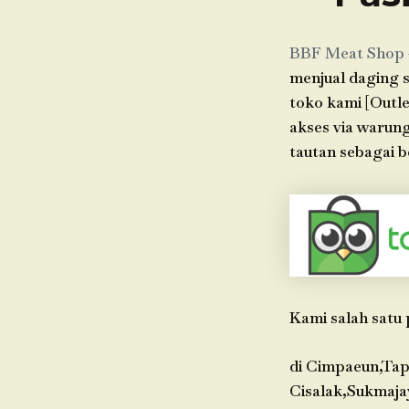
BBF Meat Shop
menjual daging s
toko kami [Outle
akses via warun
tautan sebagai b
Kami salah satu 
di Cimpaeun,Tap
Cisalak,Sukmaja