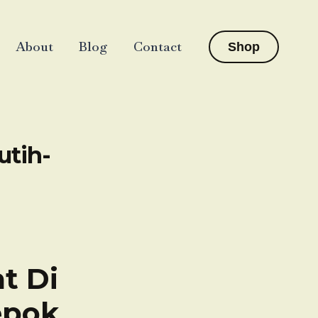
About
Blog
Contact
Shop
utih-
t Di
epok