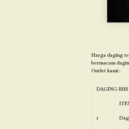
Harga daging ter
bermacam daging,
Outlet kami :
DAGING IRIS
ITE
1
Dagi