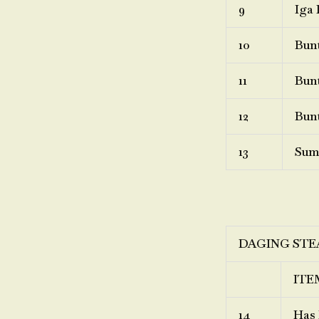
9
Iga 
10
Bunt
11
Bunt
12
Bunt
13
Sum
DAGING STE
ITE
14
Has 