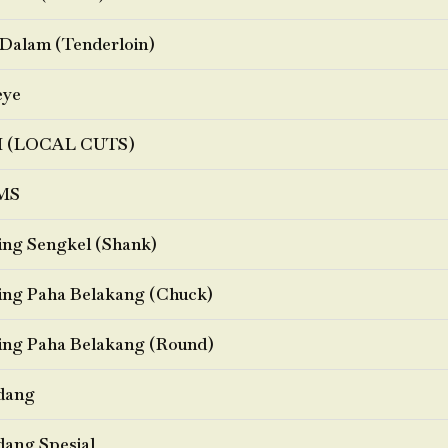
Dalam (Tenderloin)
eye
I (LOCAL CUTS)
MS
ng Sengkel (Shank)
ng Paha Belakang (Chuck)
ng Paha Belakang (Round)
dang
ang Spesial