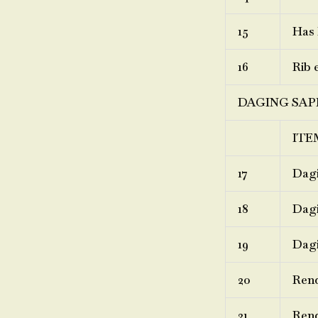
15
Has 
16
Rib 
DAGING SAP
ITE
17
Dagi
18
Dagi
19
Dagi
20
Ren
21
Rend