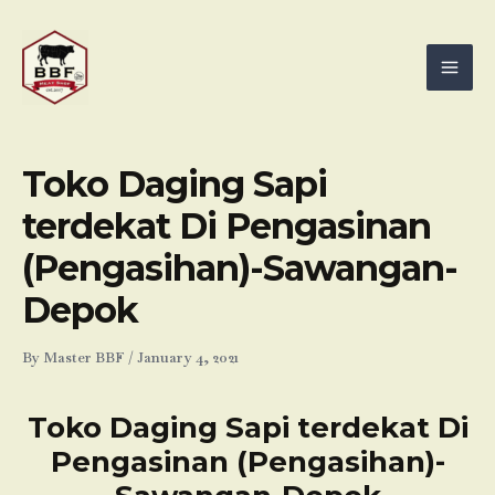
Skip
Mai
to
Men
content
Toko Daging Sapi
terdekat Di Pengasinan
(Pengasihan)-Sawangan-
Depok
By
Master BBF
/
January 4, 2021
Toko Daging Sapi terdekat Di
Pengasinan (Pengasihan)-