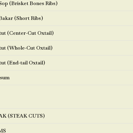
Sop (Brisket Bones Ribs)
Bakar (Short Ribs)
ut (Center-Cut Oxtail)
ut (Whole-Cut Oxtail)
ut (End-tail Oxtail)
sum
AK (STEAK CUTS)
MS