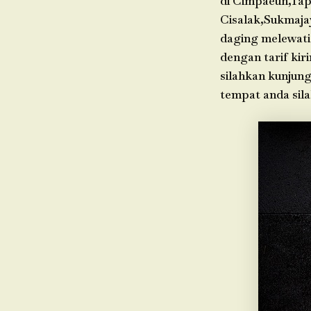
di Cimpaeun,Tap
Cisalak,Sukmaja
daging melewati
dengan tarif kir
silahkan kunjung
tempat anda sil