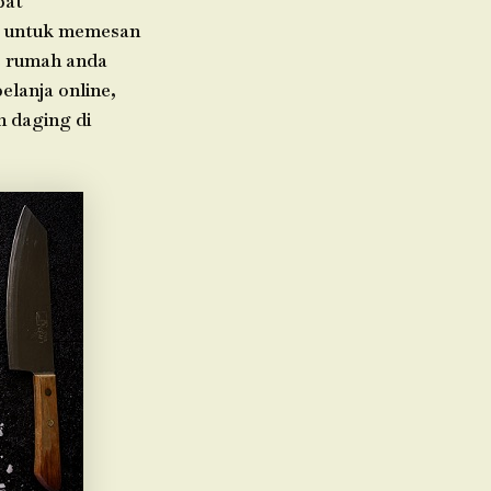
pat
da untuk memesan
e rumah anda
elanja online,
n daging di