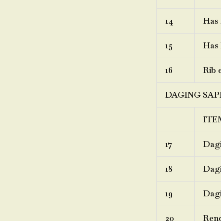
14
Has 
15
Has 
16
Rib 
DAGING SAP
ITE
17
Dagi
18
Dagi
19
Dagi
20
Ren