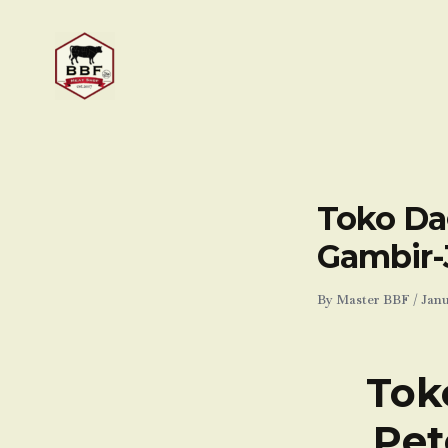
Skip
to
content
Toko Dag
Gambir-
By
Master BBF
/
Janu
Tok
Pet