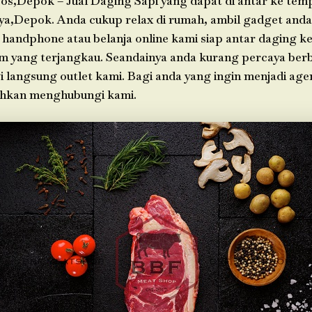
os,Depok – Jual Daging Sapi yang dapat di antar ke tem
ya,Depok. Anda cukup relax di rumah, ambil gadget an
 handphone atau belanja online kami siap antar daging k
im yang terjangkau. Seandainya anda kurang percaya berb
i langsung outlet kami. Bagi anda yang ingin menjadi age
ahkan menghubungi kami.