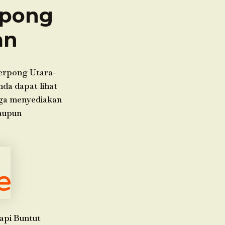
rpong
an
erpong Utara-
da dapat lihat
juga menyediakan
maupun
api Buntut