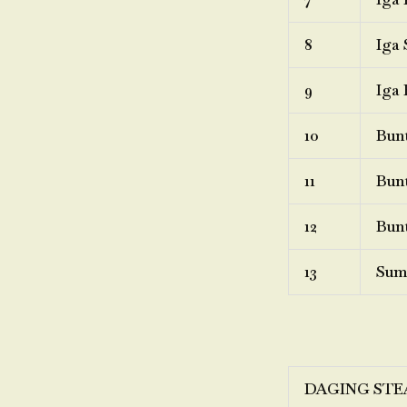
8
Iga 
9
Iga 
10
Bunt
11
Bunt
12
Bunt
13
Sum
DAGING STE