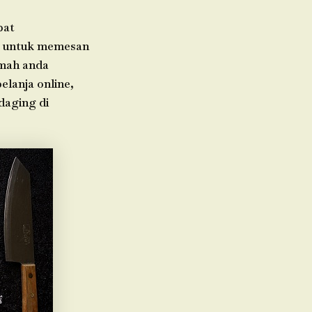
pat
da untuk memesan
umah anda
elanja online,
daging di