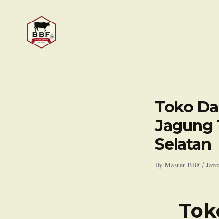
Skip
to
content
Toko Da
Jagung 
Selatan
By
Master BBF
/
Janu
Tok