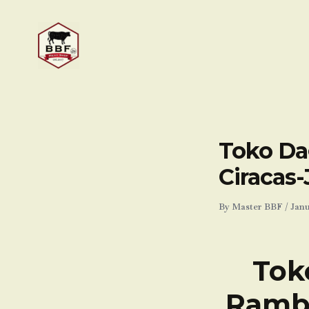
Skip
to
content
Toko Da
Ciracas-
By
Master BBF
/
Janu
Tok
Rambu