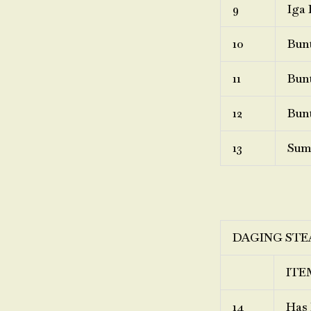
9
Iga 
10
Bunt
11
Bunt
12
Bunt
13
Sum
DAGING STE
ITE
14
Has 