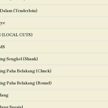
Dalam (Tenderloin)
eye
I (LOCAL CUTS)
MS
ng Sengkel (Shank)
ng Paha Belakang (Chuck)
ng Paha Belakang (Round)
dang
ang Spesial