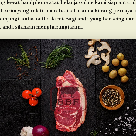
g lewat handphone atau belanja online kami siap antar 
f kirim yang relatif murah. Jikalau anda kurang percaya 
 kunjungi lantas outlet kami. Bagi anda yang berkeinginan
t anda silahkan menghubungi kami.