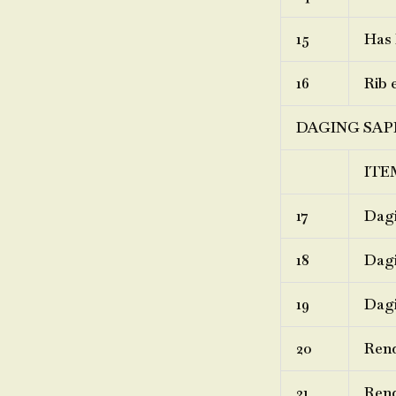
15
Has 
16
Rib 
DAGING SAP
ITE
17
Dagi
18
Dagi
19
Dagi
20
Ren
21
Rend