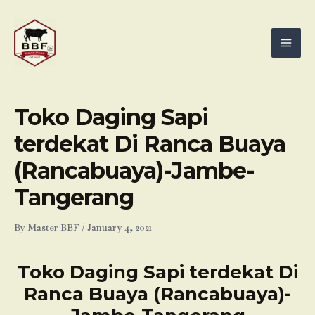
Skip
Mai
to
Men
content
Toko Daging Sapi
terdekat Di Ranca Buaya
(Rancabuaya)-Jambe-
Tangerang
By
Master BBF
/
January 4, 2021
Toko Daging Sapi terdekat Di
Ranca Buaya (Rancabuaya)-