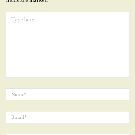
fields are marked
*
Type
here..
Name*
Email*