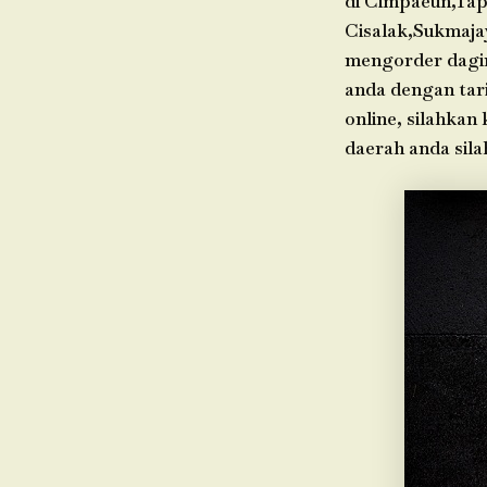
di Cimpaeun,Tap
Cisalak,Sukmaja
mengorder dagin
anda dengan tari
online, silahkan
daerah anda sil