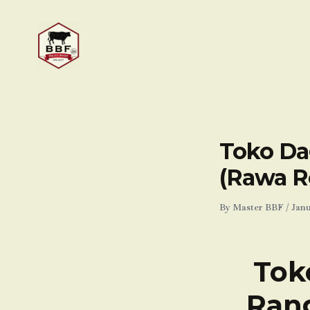
Skip
to
content
Toko Da
(Rawa R
By
Master BBF
/
Janu
Tok
Ran