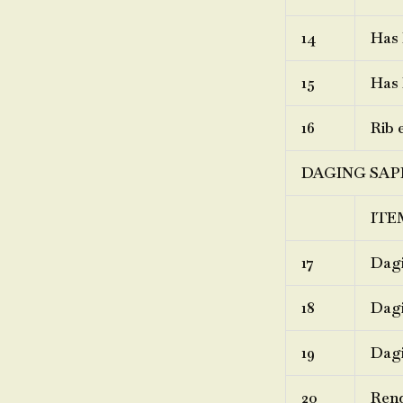
14
Has 
15
Has 
16
Rib 
DAGING SAP
ITE
17
Dagi
18
Dagi
19
Dagi
20
Ren