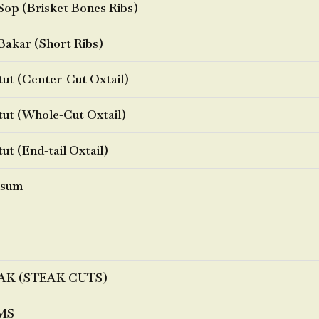
Sop (Brisket Bones Ribs)
Bakar (Short Ribs)
ut (Center-Cut Oxtail)
ut (Whole-Cut Oxtail)
ut (End-tail Oxtail)
sum
AK (STEAK CUTS)
MS