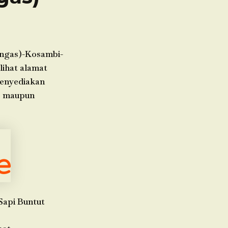
engas)-Kosambi-
lihat alamat
menyediakan
e] maupun
Sapi Buntut