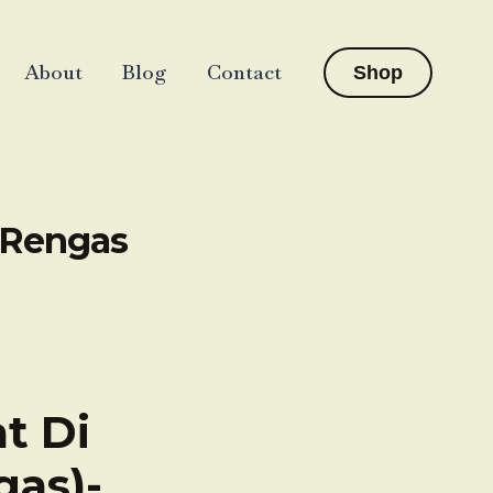
About
Blog
Contact
Shop
 Rengas
t Di
as)-