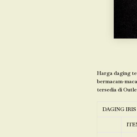
Harga daging ter
bermacam-macam 
tersedia di Outle
DAGING IRIS
ITE