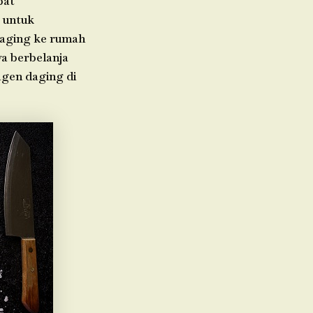
pat
 untuk
daging ke rumah
ya berbelanja
agen daging di