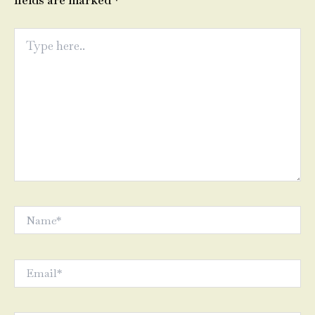
fields are marked
*
Type
here..
Name*
Email*