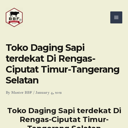
Skip
Mai
to
Men
content
Toko Daging Sapi
terdekat Di Rengas-
Ciputat Timur-Tangerang
Selatan
By
Master BBF
/
January 4, 2021
Toko Daging Sapi terdekat Di
Rengas-Ciputat Timur-