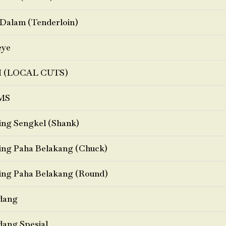
Dalam (Tenderloin)
eye
I (LOCAL CUTS)
MS
ng Sengkel (Shank)
ng Paha Belakang (Chuck)
ng Paha Belakang (Round)
dang
ang Spesial