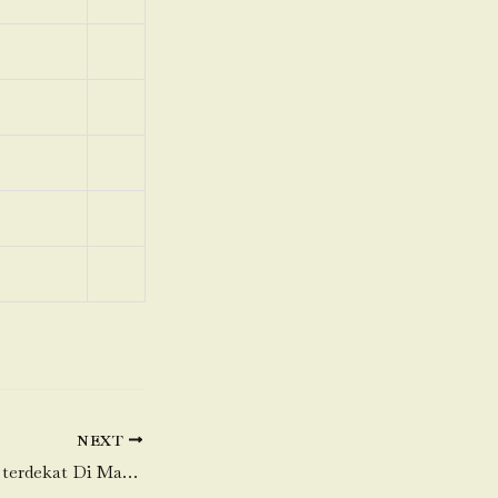
NEXT
Toko Daging Sapi terdekat Di Mangga Besar-Taman Sari-Jakarta Barat