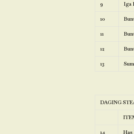
9
Iga 
10
Bunt
11
Bunt
12
Bunt
13
Sum
DAGING STE
ITE
14
Has 