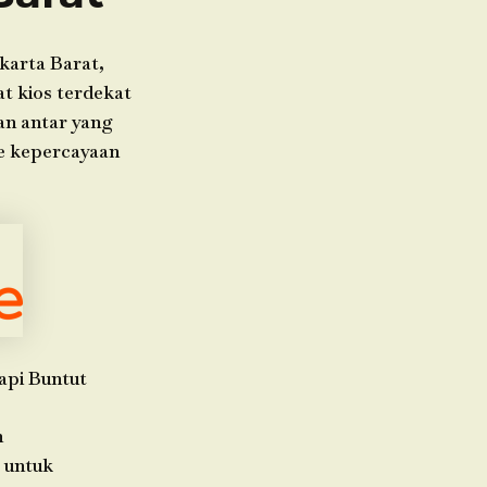
karta Barat,
t kios terdekat
an antar yang
ce kepercayaan
api Buntut
h
 untuk