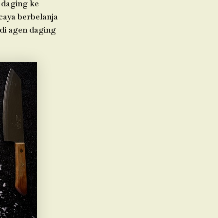
 daging ke
caya berbelanja
adi agen daging