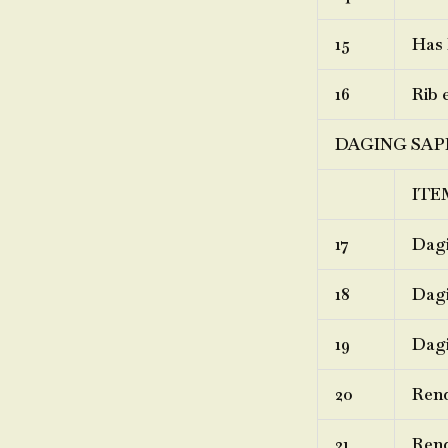
15
Has 
16
Rib 
DAGING SAP
ITE
17
Dagi
18
Dagi
19
Dagi
20
Ren
21
Rend