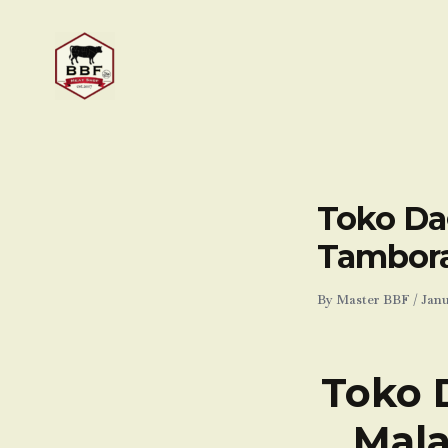
Skip
to
content
Toko Da
Tambora
By
Master BBF
/
Janu
Toko 
Mala