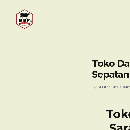
Skip
to
content
Toko Dag
Sepatan
By
Master BBF
/
Janu
Tok
Sar