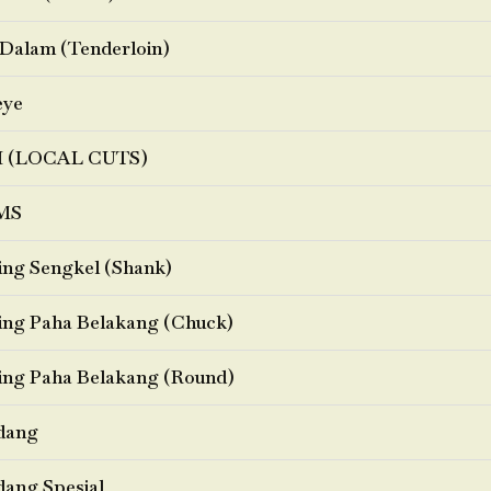
Dalam (Tenderloin)
eye
I (LOCAL CUTS)
MS
ng Sengkel (Shank)
ng Paha Belakang (Chuck)
ng Paha Belakang (Round)
dang
ang Spesial