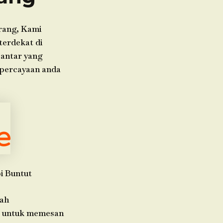
rang, Kami
terdekat di
 antar yang
epercayaan anda
i Buntut
rah
da untuk memesan