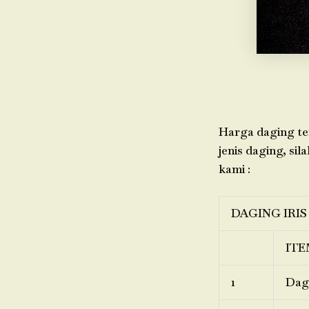
Harga daging ter
jenis daging, sil
kami :
DAGING IRIS
ITE
1
Dagi