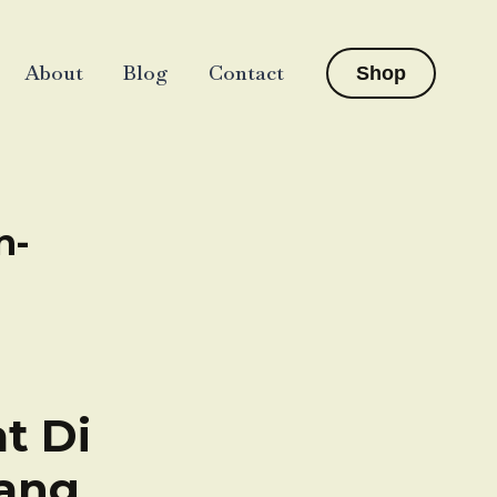
About
Blog
Contact
Shop
n-
t Di
rang