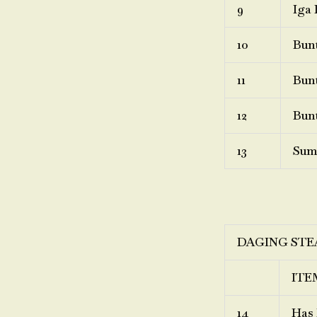
9
Iga 
10
Bunt
11
Bunt
12
Bunt
13
Sum
DAGING STE
ITE
14
Has 