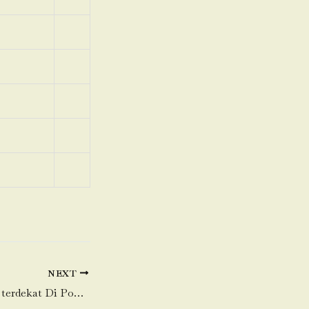
NEXT
Toko Daging Sapi terdekat Di Pondok Jagung-Serpong Utara-Tangerang Selatan