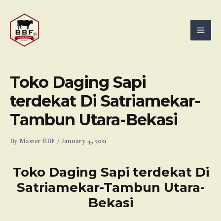
Skip
Mai
to
Men
content
Toko Daging Sapi
terdekat Di Satriamekar-
Tambun Utara-Bekasi
By
Master BBF
/
January 4, 2021
Toko Daging Sapi terdekat Di
Satriamekar-Tambun Utara-
Bekasi