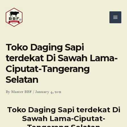
Skip
Mai
to
Men
content
Toko Daging Sapi
terdekat Di Sawah Lama-
Ciputat-Tangerang
Selatan
By
Master BBF
/
January 4, 2021
Toko Daging Sapi terdekat Di
Sawah Lama-Ciputat-