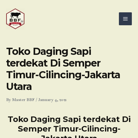
Skip
Mai
to
Men
content
Toko Daging Sapi
terdekat Di Semper
Timur-Cilincing-Jakarta
Utara
By
Master BBF
/
January 4, 2021
Toko Daging Sapi terdekat Di
Semper Timur-Cilincing-