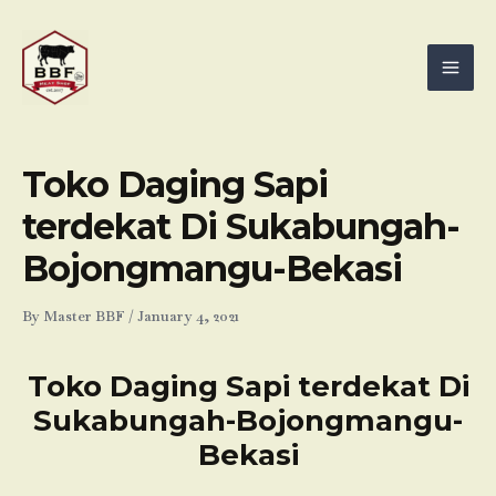
Skip
Mai
to
Men
content
Toko Daging Sapi
terdekat Di Sukabungah-
Bojongmangu-Bekasi
By
Master BBF
/
January 4, 2021
Toko Daging Sapi terdekat Di
Sukabungah-Bojongmangu-
Bekasi