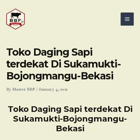
Skip
Mai
to
Men
content
Toko Daging Sapi
terdekat Di Sukamukti-
Bojongmangu-Bekasi
By
Master BBF
/
January 4, 2021
Toko Daging Sapi terdekat Di
Sukamukti-Bojongmangu-
Bekasi