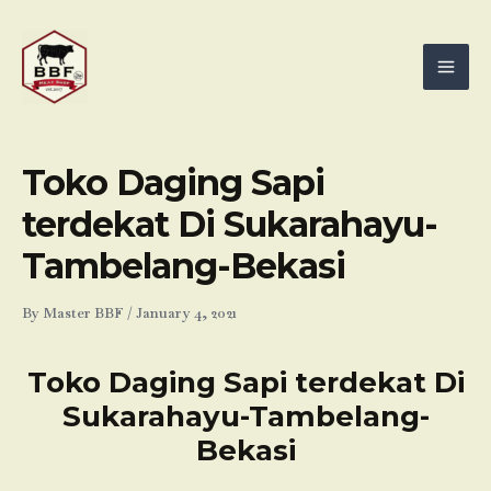
Skip
Mai
to
Men
content
Toko Daging Sapi
terdekat Di Sukarahayu-
Tambelang-Bekasi
By
Master BBF
/
January 4, 2021
Toko Daging Sapi terdekat Di
Sukarahayu-Tambelang-
Bekasi