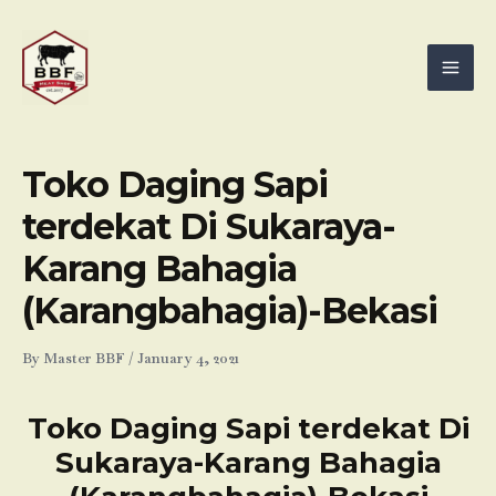
Skip
Mai
to
Men
content
Toko Daging Sapi
terdekat Di Sukaraya-
Karang Bahagia
(Karangbahagia)-Bekasi
By
Master BBF
/
January 4, 2021
Toko Daging Sapi terdekat Di
Sukaraya-Karang Bahagia