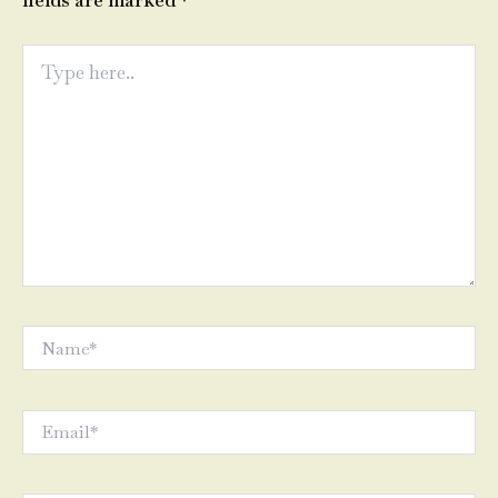
fields are marked
*
Type
here..
Name*
Email*