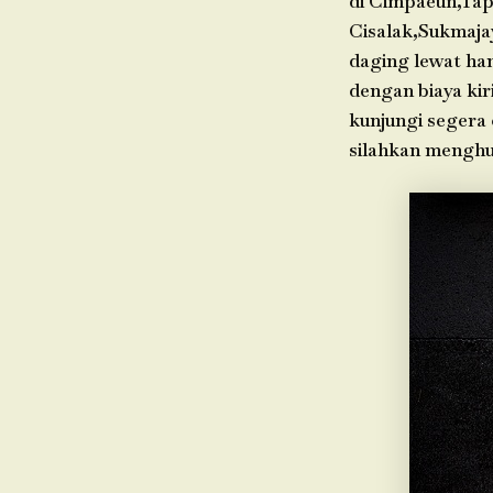
di Cimpaeun,Tap
Cisalak,Sukmaja
daging lewat ha
dengan biaya kir
kunjungi segera
silahkan menghu