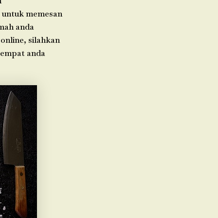
h
da untuk memesan
umah anda
online, silahkan
 tempat anda