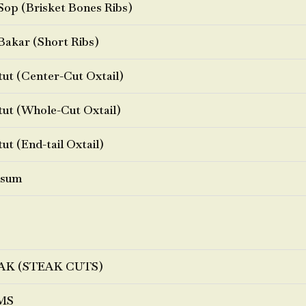
Sop (Brisket Bones Ribs)
Bakar (Short Ribs)
ut (Center-Cut Oxtail)
ut (Whole-Cut Oxtail)
ut (End-tail Oxtail)
sum
AK (STEAK CUTS)
MS