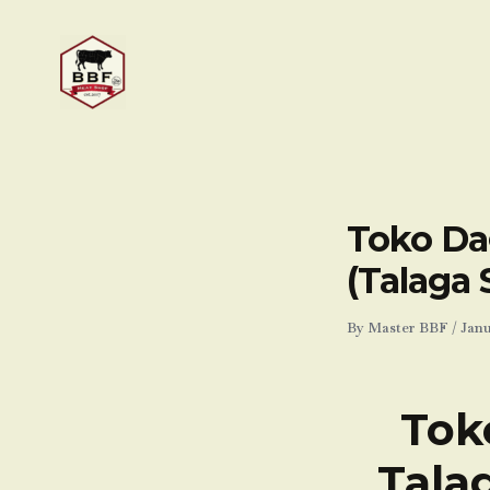
Skip
to
content
Toko Dag
(Talaga
By
Master BBF
/
Janu
Tok
Talag