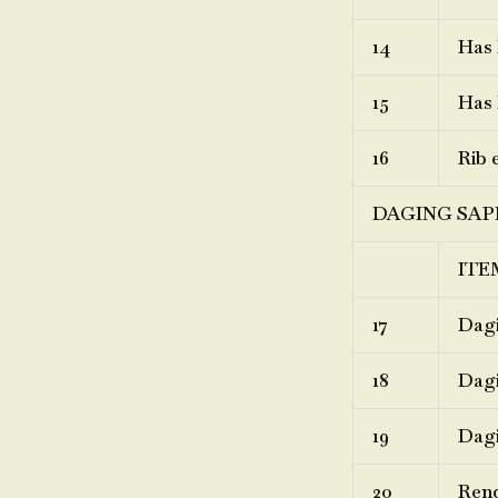
14
Has 
15
Has 
16
Rib 
DAGING SAP
ITE
17
Dagi
18
Dagi
19
Dagi
20
Ren