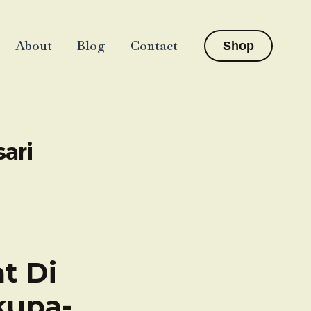
About
Blog
Contact
Shop
ari
t Di
ikupa-