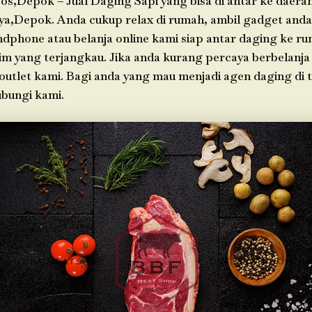
os,Depok – Jual Daging Sapi yang bisa di antar ke daera
ya,Depok. Anda cukup relax di rumah, ambil gadget an
ndphone atau belanja online kami siap antar daging ke r
im yang terjangkau. Jika anda kurang percaya berbelanja 
 outlet kami. Bagi anda yang mau menjadi agen daging di
bungi kami.