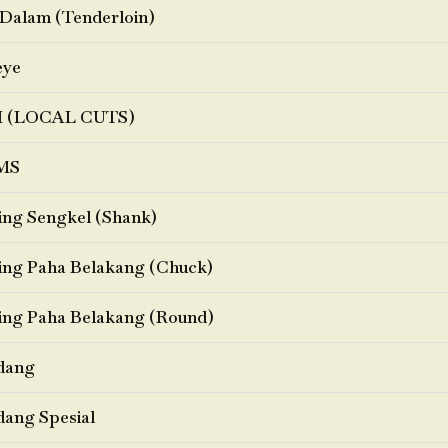
Dalam (Tenderloin)
eye
I (LOCAL CUTS)
MS
ng Sengkel (Shank)
ng Paha Belakang (Chuck)
ng Paha Belakang (Round)
dang
ang Spesial