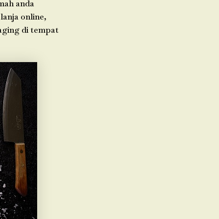
umah anda
anja online,
daging di tempat