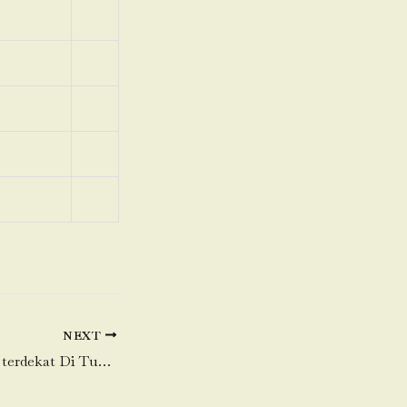
NEXT
Toko Daging Sapi terdekat Di Tugu Utara-Koja-Jakarta Utara