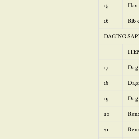
15
Has 
16
Rib 
DAGING SAP
ITE
17
Dagi
18
Dagi
19
Dagi
20
Ren
21
Rend