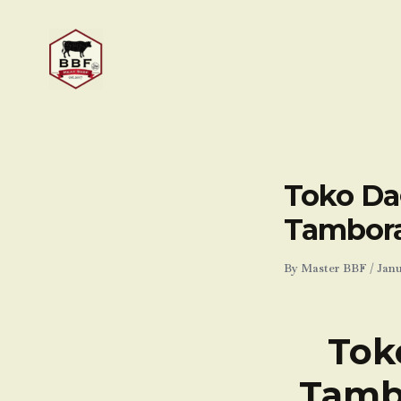
Skip
to
content
Toko Da
Tambora
By
Master BBF
/
Janu
Tok
Tamb