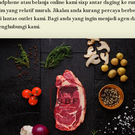
ndphone atau belanja online kami siap antar daging ke r
im yang relatif murah. Jikalau anda kurang percaya berbel
i lantas outlet kami. Bagi anda yang ingin menjadi agen 
enghubungi kami.