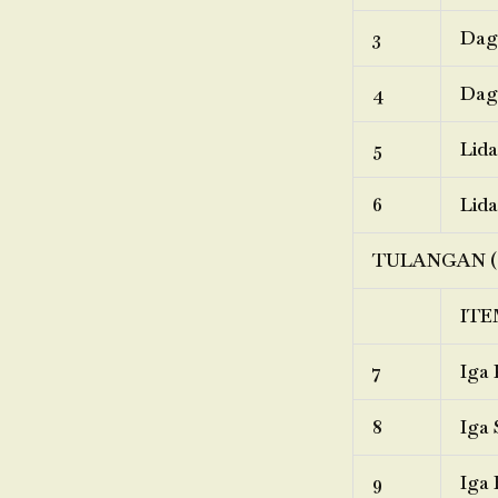
3
Dagi
4
Dagi
5
Lida
6
Lida
TULANGAN (
ITE
7
Iga 
8
Iga 
9
Iga 