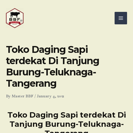
Skip
Mai
to
Men
content
Toko Daging Sapi
terdekat Di Tanjung
Burung-Teluknaga-
Tangerang
By
Master BBF
/
January 4, 2021
Toko Daging Sapi terdekat Di
Tanjung Burung-Teluknaga-