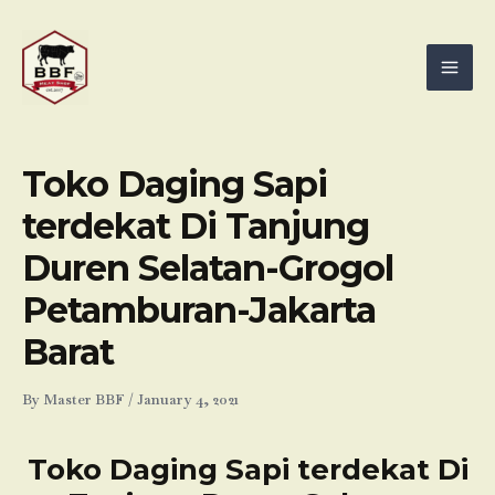
Skip
Mai
to
Men
content
Toko Daging Sapi
terdekat Di Tanjung
Duren Selatan-Grogol
Petamburan-Jakarta
Barat
By
Master BBF
/
January 4, 2021
Toko Daging Sapi terdekat Di