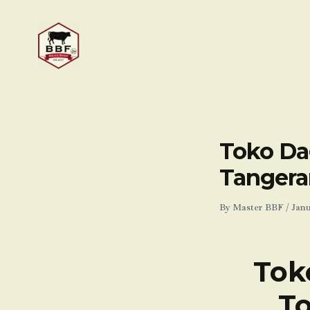
Skip
to
content
Toko Dag
Tanger
By
Master BBF
/
Janu
Tok
To