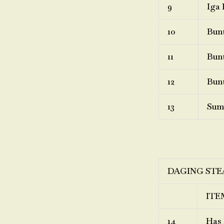
9
Iga 
10
Bunt
11
Bunt
12
Bunt
13
Sum
DAGING STE
ITE
14
Has 