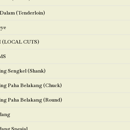
Dalam (Tenderloin)
eye
I (LOCAL CUTS)
MS
ng Sengkel (Shank)
ng Paha Belakang (Chuck)
ng Paha Belakang (Round)
dang
ang Spesial