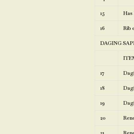
15
Has 
16
Rib 
DAGING SAP
ITE
17
Dagi
18
Dagi
19
Dagi
20
Ren
21
Rend