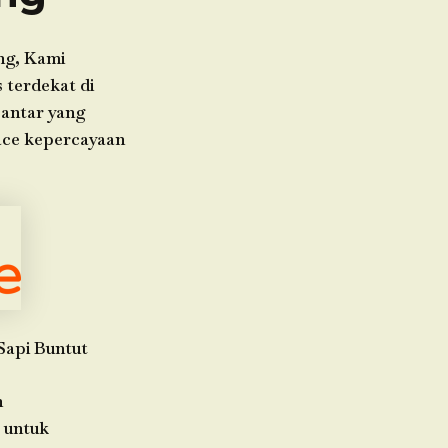
ng, Kami
 terdekat di
 antar yang
ace kepercayaan
Sapi Buntut
h
 untuk