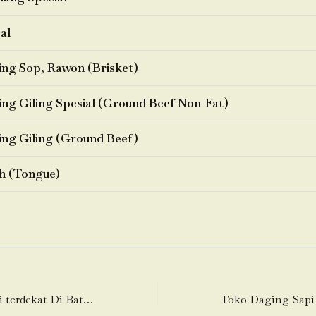
al
ng Sop, Rawon (Brisket)
ng Giling Spesial (Ground Beef Non-Fat)
ng Giling (Ground Beef)
h (Tongue)
Toko Daging Sapi terdekat Di Batusari (Batu Sari)-Batuceper-Tangerang