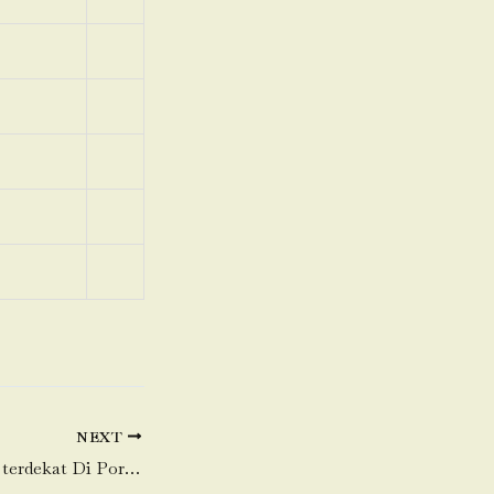
NEXT
Toko Daging Sapi terdekat Di Poris Plawad Utara-Cipondoh-Tangerang