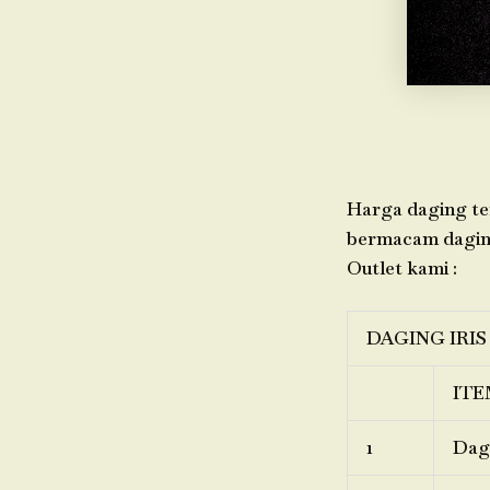
Harga daging ter
bermacam daging,
Outlet kami :
DAGING IRIS
ITE
1
Dagi