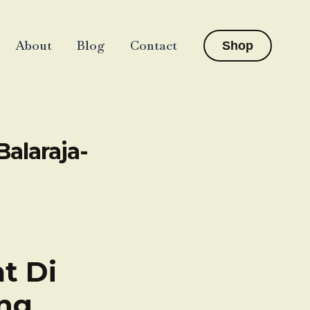
About
Blog
Contact
Shop
alaraja-
t Di
ang