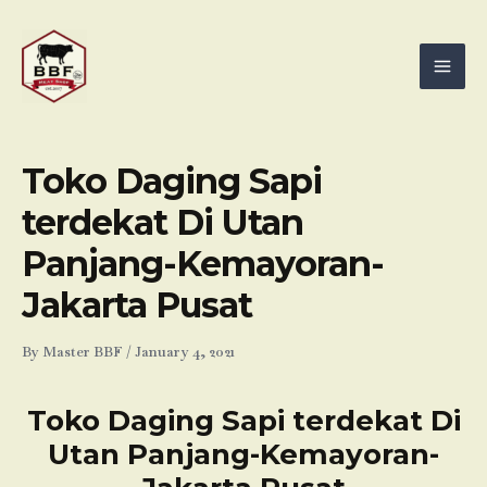
Skip
Mai
to
Men
content
Toko Daging Sapi
terdekat Di Utan
Panjang-Kemayoran-
Jakarta Pusat
By
Master BBF
/
January 4, 2021
Toko Daging Sapi terdekat Di
Utan Panjang-Kemayoran-