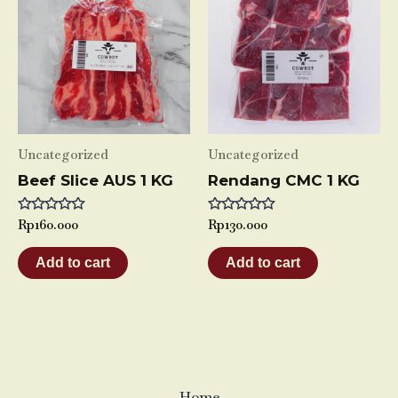
Uncategorized
Uncategorized
Beef Slice AUS 1 KG
Rendang CMC 1 KG
Rated
Rp
160.000
Rated
Rp
130.000
0
0
out
out
of
of
Add to cart
Add to cart
5
5
Home