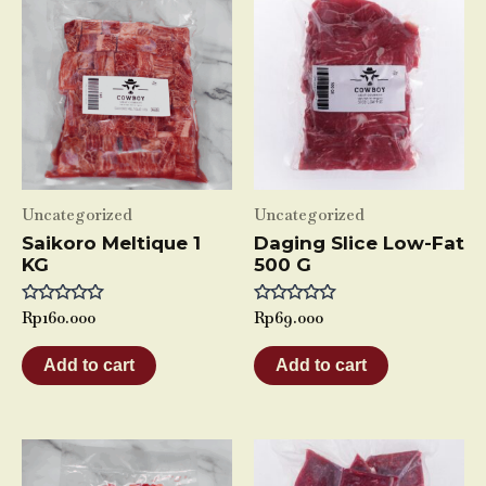
Uncategorized
Uncategorized
Saikoro Meltique 1
Daging Slice Low-Fat
KG
500 G
Rated
Rp
160.000
Rated
Rp
69.000
0
0
out
out
of
of
Add to cart
Add to cart
5
5